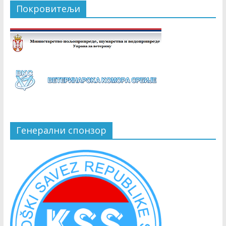
Покровитељи
Генерални спонзор