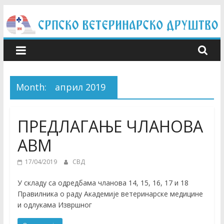
Skip
to
content
Month:
април 2019
ПРЕДЛАГАЊЕ ЧЛАНОВА
АВМ
17/04/2019
СВД
У складу са одредбама чланова 14, 15, 16, 17 и 18
Правилника о раду Академије ветеринарске медицине
и одлукама Извршног