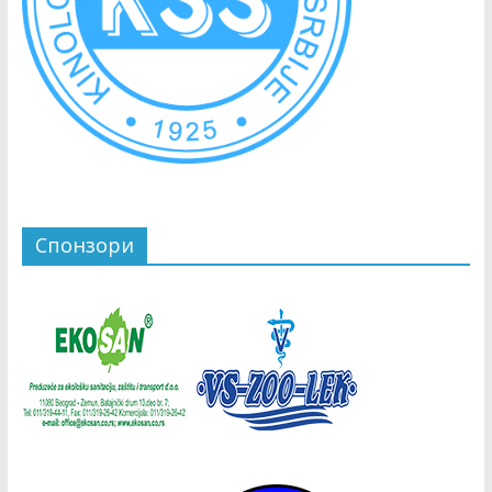
Спонзори