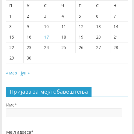
П
У
С
Ч
П
С
Н
1
2
3
4
5
6
7
8
9
10
11
12
13
14
15
16
17
18
19
20
21
22
23
24
25
26
27
28
29
30
« мар
јун »
Пријава за мејл обавештења
Име*
Мејл адреса*