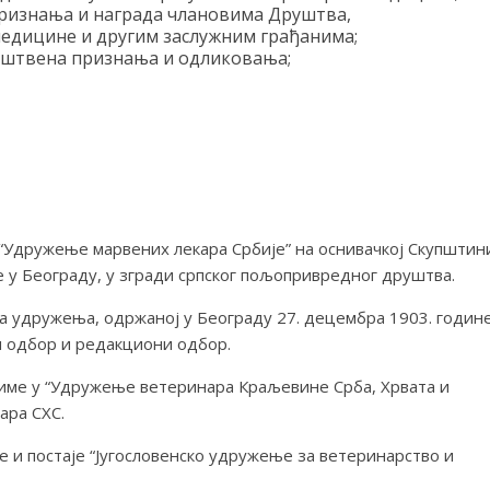
ризнања и награда члановима Друштва,
едицине и другим заслужним грађанима;
уштвена признања и одликовања;
 “Удружење марвених лекара Србије” на оснивачкој Скупштин
не у Београду, у згради српског пољопривредног друштва.
а удружења, одржаној у Београду 27. децембра 1903. годин
и одбор и редакциони одбор.
име у “Удружење ветеринара Краљевине Срба, Хрвата и
ара СХС.
 и постаје “Југословенско удружење за ветеринарство и