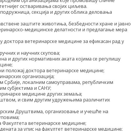
народним организацијама које промовишу сличне
тетнијег остваривања својих циљева.
 подружница, секција и других облика деловања
авствене заштите животиња, безбедности хране и јавно
теринарско-медицинске делатности и предлагање мера
у доктора ветеринарске медицине за ефикасан рад у
ручних и научних скупова;
на и других нормативних аката којима се регулишу
цине;
ени положај доктора ветеринарске медицине;
инарских организација;
м Србије, локалним самоуправама, републичким
им субјектима и САНУ;
еринарке медицине других земаља;
уштвом, и свим другим удружењима различитих
арским Друштвима, организовање и учешће на
уповима;
та Факултета ветеринарске медицине;
удената за упис на факултет ветеринарске медицине;