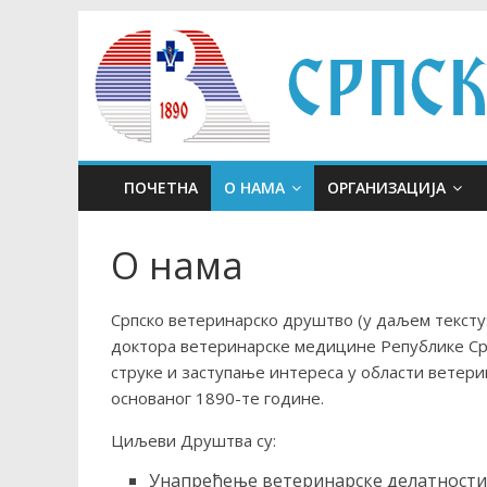
Skip
to
content
ПОЧЕТНА
О НАМА
ОРГАНИЗАЦИЈА
О нама
Српско ветеринарско друштво (у даљем тексту
доктора ветеринарске медицине Републике Срб
струке и заступање интереса у области ветер
основаног 1890-те године.
Циљеви Друштва су:
Унапређење ветеринарске делатности 