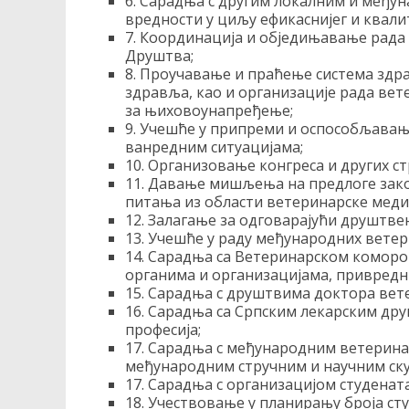
6. Сарадња с другим локалним и међу
вредности у циљу ефикаснијег и квали
7. Координација и обједињавање рада
Друштва;
8. Проучавање и праћење система здр
здравља, као и организације рада ве
за њиховоунапређење;
9. Учешће у припреми и оспособљавањ
ванредним ситуацијама;
10. Организовање конгреса и других ст
11. Давање мишљења на предлоге зако
питања из области ветеринарске меди
12. Залагање за одговарајући друштв
13. Учешће у раду међународних ветер
14. Сарадња са Ветеринарском коморо
органима и организацијама, привредн
15. Сарадња с друштвима доктора вет
16. Сарадња са Српским лекарским др
професија;
17. Сарадња с међународним ветерин
међународним стручним и научним ск
17. Сарадња с организацијом студена
18. Учествовање у планирању броја ст