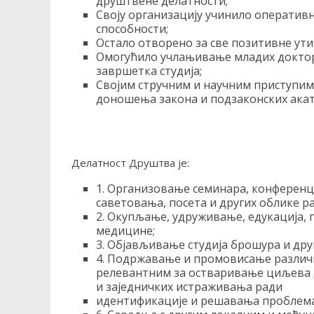
друштвене делатности;
Своју организацију учинило оперативн
способности;
Остало отворено за све позитивне ути
Омогућило учлањивање младих доктор
завршетка студија;
Својим стручним и научним приступим
доношења закона и подзаконских аката
Делатност Друштва је:
1. Организовање семинара, конференц
саветовања, посета и других облике р
2. Окупљање, удруживање, едукација,
медицине;
3. Објављивање студија брошура и дру
4. Подржавање и промовисање различи
релевантним за остваривање циљева 
и заједничких истраживања ради
идентификације и решавања проблема