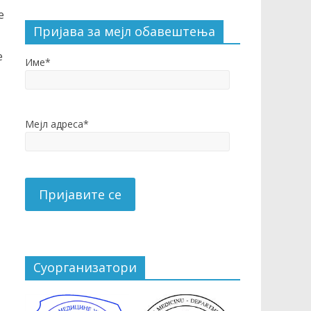
е
Пријава за мејл обавештења
е
Име*
Мејл адреса*
Суорганизатори