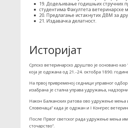
19. Додељивање годишњих стручних п
студентима Факултета ветеринарске м
20. Предлагање истакнутих ДВМ за др
21. Издавачка делатност.
Историјат
Српско ветеринарско друштво је основано као
која је одржана од 21.-24. октобра 1890. годи
На првој привременој седници управног одбор
изабрана је стална управа удружања, надзорн
Након Балканских ратова ово удружење мења 
Словенаца” када је одржан и I Конгрес ветерин
После Првог светског рада удружење мења име
сточарство”.