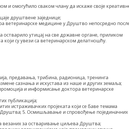
ом и омогућило сваком члану да искаже своје креативн
цаје друштвене заједнице;
а ветеринарске медицине у Друштво непосредно посл
а остварило утицај на све државне органе, приликом
 који су увези са ветеринарском делатношћу.
ија, предавања, трибина, радионица, тренинга
азмене сазнања и искустава из наше и других земаља;
 промоција и информисање доктора ветеринарске
гих публикација;
тих истраживачких пројеката који се баве темама
Друштва; 5. Осмишљавање и спровођење појединачних
 везаних за остваривање циљева Друштва;