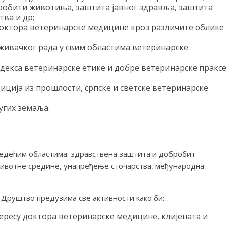
робити животиња, заштита јавног здравља, заштита
ва и др;
октора ветеринарске медицине кроз различите облике
аживачког рада у свим областима ветеринарске
екса ветеринарске етике и добре ветеринарске пракс
ција из прошлости, српске и светске ветеринарске
угих земаља.
едећим областима: здравствена заштита и добробит
животне средине, унапређење сточарства, међународна
 Друштво предузима све активности како би:
ересу доктора ветеринарске медицине, клијената и