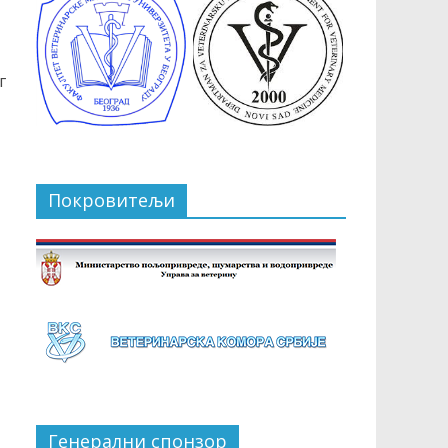
г
Покровитељи
Генерални спонзор