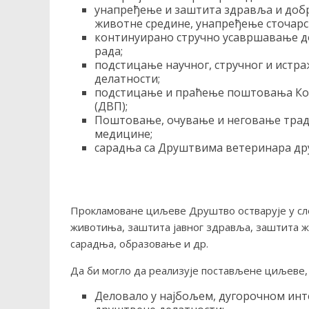
унапређење и заштита здравља и доб
животне средине, унапређење сточарст
континуирано стручно усавршавање д
рада;
подстицање научног, стручног и истр
делатности;
подстицање и праћење поштовања Код
(ДВП);
Поштовање, очување и неговање тради
медицине;
сарадња са Друштвима ветеринара др
Прокламоване циљеве Друштво остварује у сл
животиња, заштита јавног здравља, заштита 
сарадња, образовање и др.
Да би могло да реализује постављене циљеве,
Деловало у најбољем, дугорочном инт