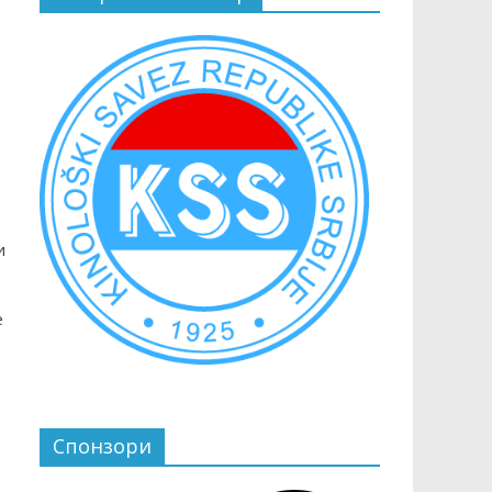
и
е
Спонзори