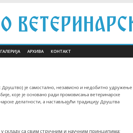
ГАЛЕРИЈА
АРХИВА
КОНТАКТ
: Друштво) је самостално, независно и недобитно удружење
ије, којe је основанo ради промовисања ветеринарске
инарске делатности, а настављајући традицију Друштва
у складу са свим стручним и научним принципима;