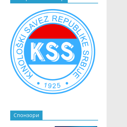
Спонзори