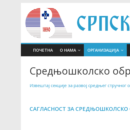
Skip
to
content
ПОЧЕТНА
О НАМА
ОРГАНИЗАЦИЈА
Средњошколско об
Извештај секције за развој средњег стручног 
САГЛАСНОСТ ЗА СРЕДЊОШКОЛСКО