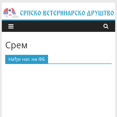
Skip
to
content
Срем
Нађи нас на ФБ