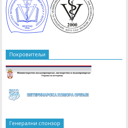
Покровитељи
Генерални спонзор