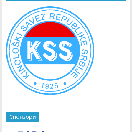
Спонзори