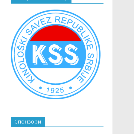
Спонзори