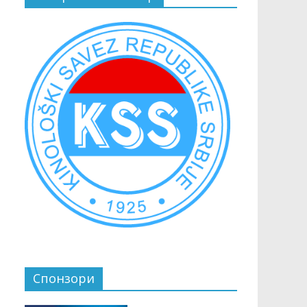
Спонзори