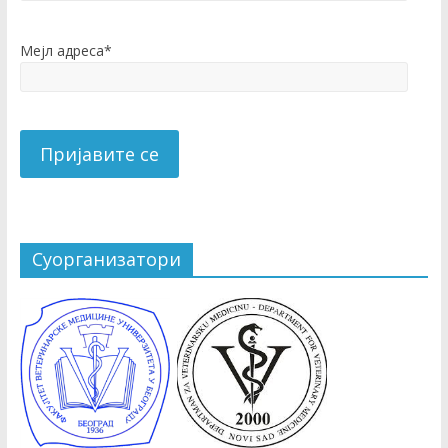
Мејл адреса*
Суорганизатори