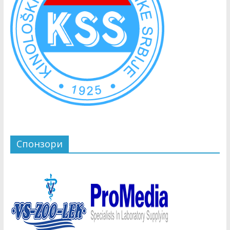
Спонзори