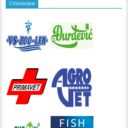
Спонзори