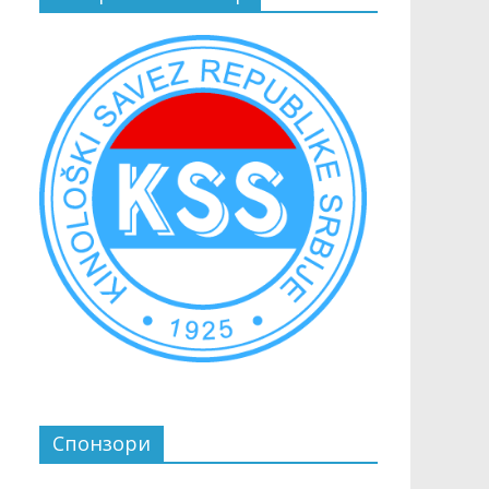
Спонзори