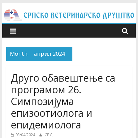
Skip
to
content
Month:
април 2024
Друго обавештење са
програмом 26.
Симпозијума
епизоотиолога и
епидемиолога
03/04/2024
СВД