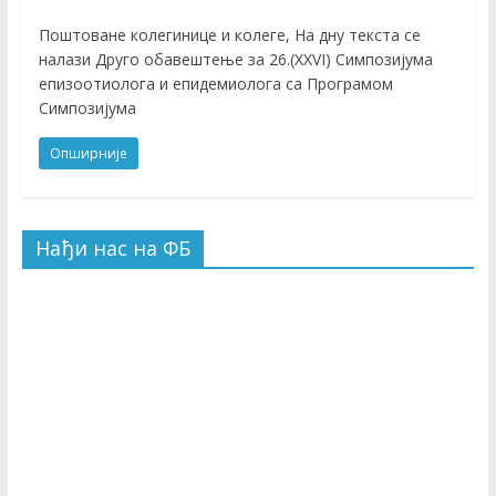
Поштоване колегинице и колеге, На дну текста се
налази Друго обавештење за 26.(XXVI) Симпозијума
епизоотиолога и епидемиолога са Програмом
Симпозијума
Опширније
Нађи нас на ФБ