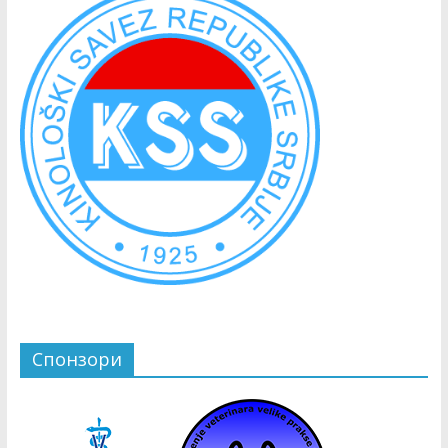
Спонзори