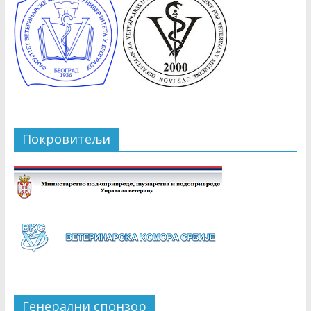
Покровитељи
Генерални спонзор