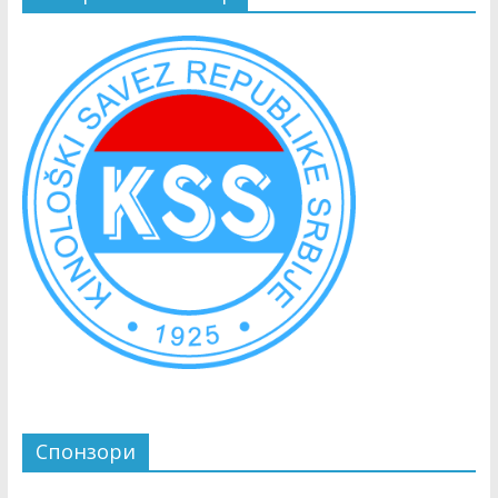
Спонзори