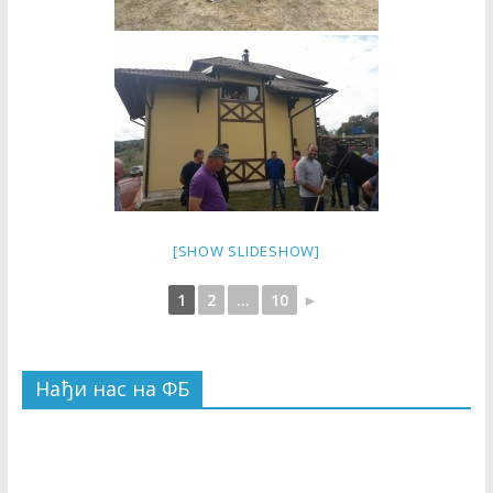
[SHOW SLIDESHOW]
1
2
...
10
►
Нађи нас на ФБ