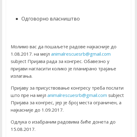
Одговорно власништво
Mолимо вас да пошаљете радове најкасније до
1.08.2017. на мејл
animalrescuesrb@gmail.com
subject Пријава рада за конгрес. Обавезно у
пријави нагласити колико је планирано трајање
излагања.
Пријаву за присуствовање конгресу треба послати
што пре на мејл
animalrescuesrb@gmail.com
subject
Пријава за конгрес, јер је број места ограничен, а
најкасније до 1.09.2017.
Одлука о изабраним радовима биће донета до
15.08.2017.