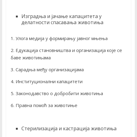
Изградња и јачање капацитета у
делатности спасавања животиња
1. Улога медија у формирању јавног мњења
2. Едукација становништва и организација које се
баве животињама
3. Сарадња међу организацијама
4. Институционални капацитети
5. Законодавство о добробити животиња
6. Правна помоћ за животиње
Стерилизација и кастрација животиња