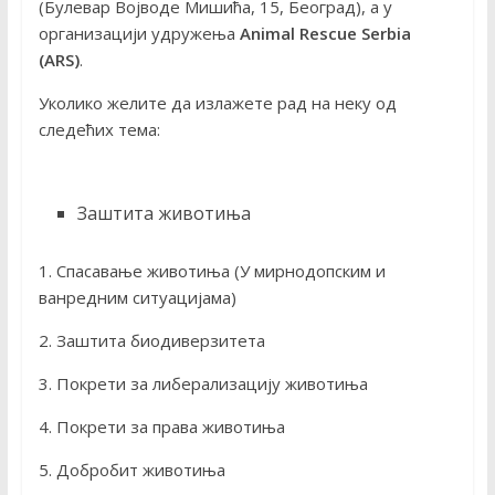
(Булевар Војводе Мишића, 15, Београд), а у
организацији удружења
Animal Rescue Serbia
(ARS)
.
Уколико желите да излажете рад на неку од
следећих тема:
Заштита животиња
1. Спасавање животиња (У мирнодопским и
ванредним ситуацијама)
2. Заштита биодиверзитета
3. Покрети за либерализацију животиња
4. Покрети за права животиња
5. Добробит животиња