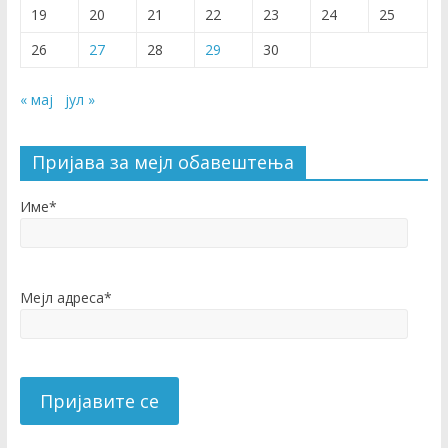
19
20
21
22
23
24
25
26
27
28
29
30
« мај
јул »
Пријава за мејл обавештења
Име*
Мејл адреса*