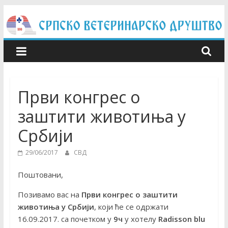
Skip
to
content
Први конгрес о
заштити животиња у
Србији
29/06/2017
СВД
Поштовани,
Позивамо вас на
Први конгрес о заштити
животиња у Србији
, који ће се одржати
16.09.2017. са почетком у
9ч
у хотелу
Radisson blu