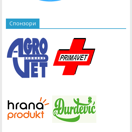
Спонзори
Донатори