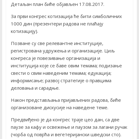
Детаљан план биће објављен 17.08.2017.
За први конгрес котизација ће бити симболичних
1000 дин (презентери радова не плаћају
котизацију).
Позване су све релевантне институције,
регистрована удружења и организације. Циљ
конгреса је повезивање организација и
институција које се баве овим темама; подизање
свести о свим наведеним темама; едукација;
информисање; развој стратегије о правцима
деловања и сарадње.
Након представљања пријављених радова, биће
организоване дискусије на наведене теме.
Предвиђено је да конгрес траје цео дан, са две
паузе за кафу и освежење и паузом за лагани ручак
(чорба од поврћа и вегетеријански шведски сто).