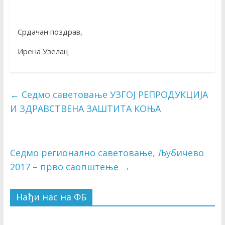
Срдачан поздрав,
Ирена Узелац
←
Седмо саветовање УЗГОЈ РЕПРОДУКЦИЈА
И ЗДРАВСТВЕНА ЗАШТИТА КОЊА
Седмо регионално саветовање, Љубичево
2017 – прво саопштење
→
Нађи нас на ФБ