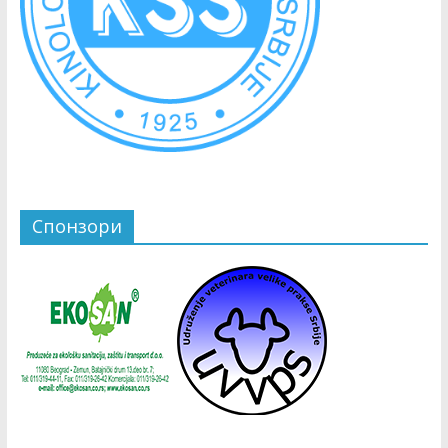
Спонзори