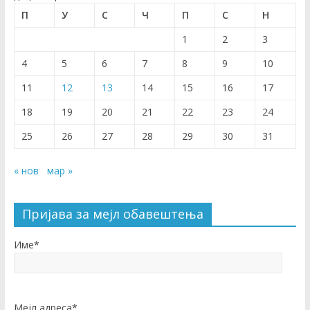
П
У
С
Ч
П
С
Н
1
2
3
4
5
6
7
8
9
10
11
12
13
14
15
16
17
18
19
20
21
22
23
24
25
26
27
28
29
30
31
« нов
мар »
Пријава за мејл обавештења
Име*
Мејл адреса*