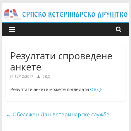
Skip
to
content
Резултати спроведене
анкете
12/12/2017
СВД
Резултате анкете можете погледати
ОВДЕ
←
Обележен Дан ветеринарске службе