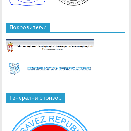
Покровитељи
Генерални спонзор