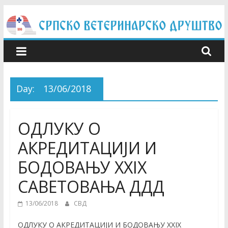
Skip
to
content
Day:
13/06/2018
ОДЛУКУ О
АКРЕДИТАЦИЈИ И
БОДОВАЊУ XXIX
САВЕТОВАЊА ДДД
13/06/2018
СВД
ОДЛУКУ О АКРЕДИТАЦИЈИ И БОДОВАЊУ XXIX