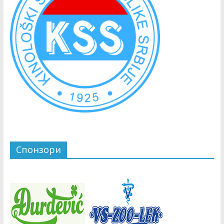
Спонзори