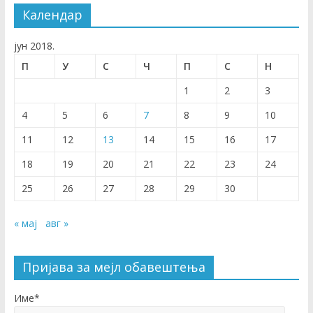
Календар
јун 2018.
П
У
С
Ч
П
С
Н
1
2
3
4
5
6
7
8
9
10
11
12
13
14
15
16
17
18
19
20
21
22
23
24
25
26
27
28
29
30
« мај
авг »
Пријава за мејл обавештења
Име*