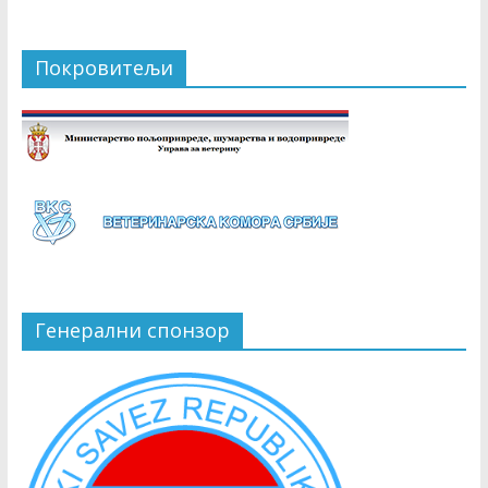
Покровитељи
Генерални спонзор