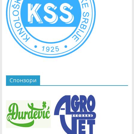
Спонзори