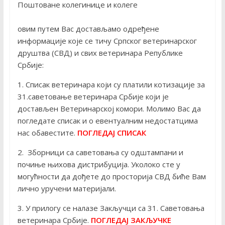
Поштоване колегинице и колеге
овим путем Вас достављамо одређене
информације које се тичу Српског ветеринарског
друштва (СВД) и свих ветеринара Републике
Србије:
1. Списак ветеринара који су платили котизације за
31.саветовање ветеринара Србије који је
достављен Ветеринарској комори. Молимо Вас да
погледате списак и о евентуалним недостатцима
нас обавестите.
ПОГЛЕДАЈ СПИСАК
2. Зборници са саветовања су одштампани и
почиње њихова дистрибуција. Уколоко сте у
могућности да дођете до просторија СВД биће Вам
лично уручени материјали.
3. У прилогу се налазе Закључци са 31. Саветовања
ветеринара Србије.
ПОГЛЕДАЈ ЗАКЉУЧКЕ