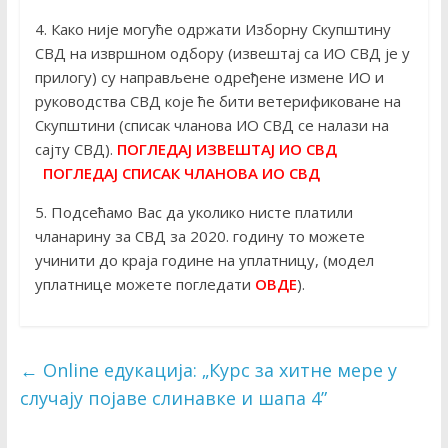
4. Како није могуће одржати Изборну Скупштину
СВД на извршном одбору (извештај са ИО СВД је у
прилогу) су направљене одређене измене ИО и
руководства СВД које ће бити ветерификоване на
Скупштини (списак чланова ИО СВД се налази на
сајту СВД).
ПОГЛЕДАЈ ИЗВЕШТАЈ ИО СВД
ПОГЛЕДАЈ СПИСАК ЧЛАНОВА ИО СВД
5. Подсећамо Вас да уколико нисте платили
чланарину за СВД за 2020. годину то можете
учинити до краја године на уплатницу, (модел
уплатнице можете погледати
ОВДЕ
).
←
Online едукација: „Курс за хитне мере у
случају појаве слинавке и шапа 4”