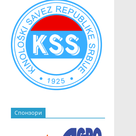
Спонзори