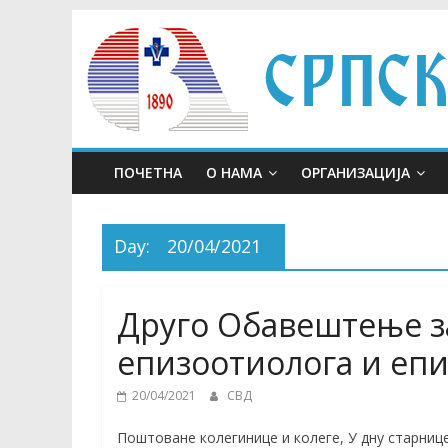
Skip
to
content
ПОЧЕТНА
О НАМА
ОРГАНИЗАЦИЈА
Day:
20/04/2021
Друго Обавештење за
епизоотиолога и еп
20/04/2021
СВД
Поштоване колегинице и колеге, У дну старниц