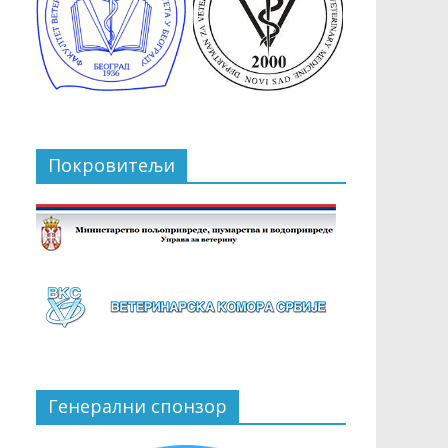
Покровитељи
Генерални спонзор