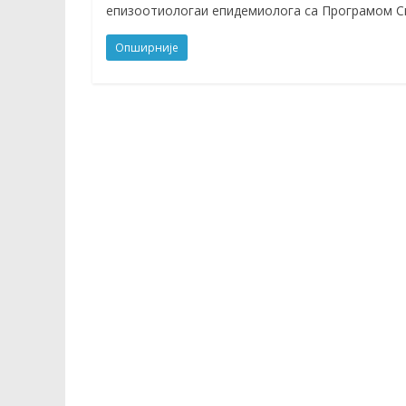
епизоотиологаи епидемиолога са Програмом С
Опширније