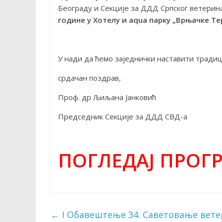
Београду и Секције за ДДД Српског ветерин
године у Хотелу и aqua парку „Врњачке Т
У нади да ћемо заједнички наставити традиц
срдачан поздрав,
Проф. др Љиљана Јанковић
Председник Секције за ДДД СВД-а
ПОГЛЕДАЈ ПРОГ
←
I Обавештење 34. Саветовање вете