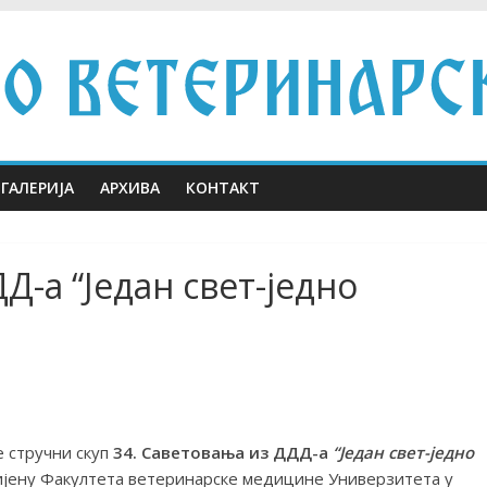
ГАЛЕРИЈА
АРХИВА
КОНТАКТ
Д-а “Један свет-једно
е стручни скуп
34. Саветовања из ДДД-а
“Један свет-једно
ијену Факултета ветеринарске медицине Универзитета у