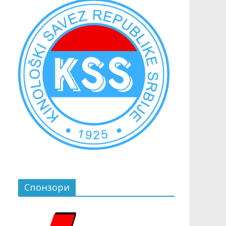
Спонзори