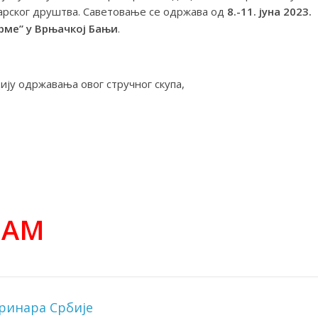
арског друштва. Саветовање се одржава од
8.-11. јуна 2023.
ерме” у Врњачкој Бањи
.
ију одржавања овог стручног скупа,
РАМ
ринара Србије