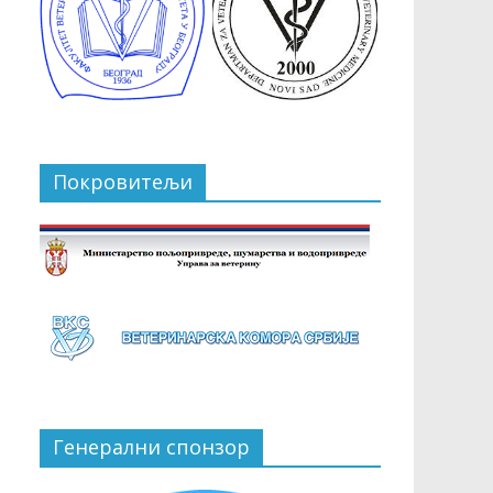
Покровитељи
Генерални спонзор