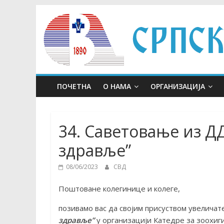
Skip
to
content
ПОЧЕТНА
О НАМА
ОРГАНИЗАЦИЈА
34. Саветовање из ДД
здравље”
08/06/2023
СВД
Поштоване колегинице и колеге,
позивамо вас да својим присуством увеличат
здравље”
у организацији Катедре за зоохиг