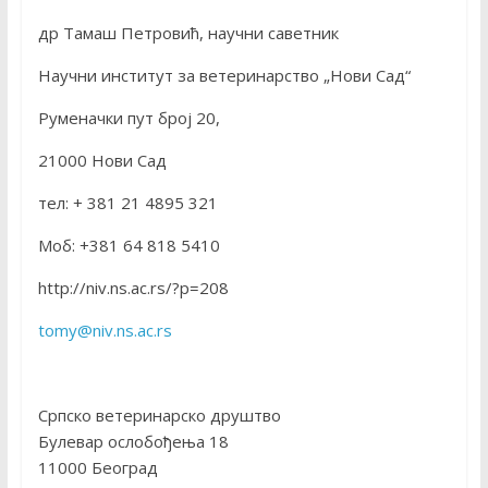
др Тамаш Петровић, научни саветник
Научни институт за ветеринарство „Нови Сад“
Руменачки пут број 20,
21000 Нови Сад
тел: + 381 21 4895 321
Моб: +381 64 818 5410
http://niv.ns.ac.rs/?p=208
tomy@niv.ns.ac.rs
Српско ветеринарско друштво
Булевар ослобођења 18
11000 Београд