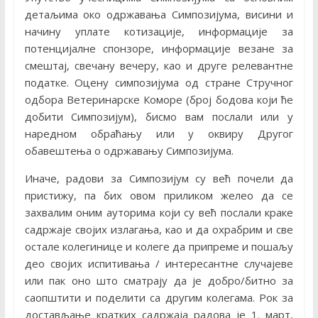
детаљима око одржавања Симпозијума, висини и
начину уплате котизације, информације за
потенцијалне спонзоре, информације везане за
смештај, свечану вечеру, као и друге релевантне
податке. Оцену симпозијума од стране Стручног
одбора Ветеринарске Коморе (број бодова који ће
добити Симпозијум), бисмо вам послали или у
наредном обраћању или у оквиру Другог
обавештења о одржавању Симпозијума.
Иначе, радови за Симпозијум су већ почели да
пристижу, па бих овом приликом желео да се
захвалим оним ауторима који су већ послали краке
садржаје својих излагања, као и да охрабрим и све
остале колегинице и колеге да припреме и пошаљу
део својих испитивања / интересантне случајеве
или пак оно што сматрају да је добро/битно за
саопштити и поделити са другим колегама. Рок за
достављање кратких садржаја радова је 1. март,