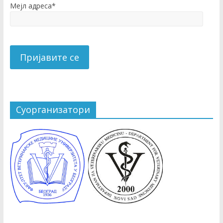
Мејл адреса*
Суорганизатори