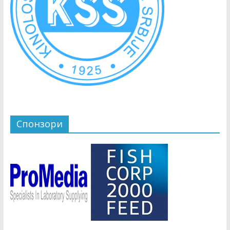
Спонзори