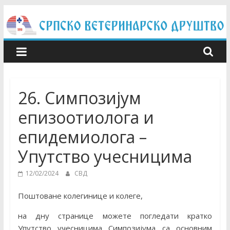
Skip
to
content
26. Симпозијум
епизоотиолога и
епидемиолога –
Упутство учесницима
12/02/2024
СВД
Поштоване колегинице и колеге,
на дну странице можете погледати кратко
Упутство учесницима Симпозијума са основним