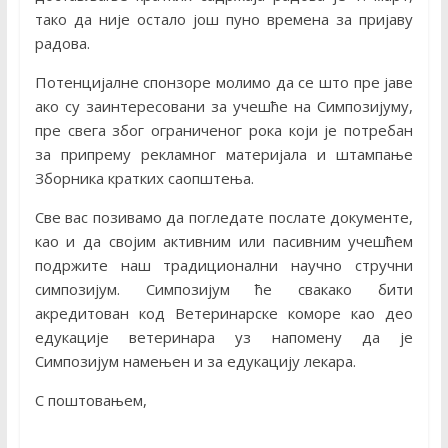
тако да није остало још пуно времена за пријаву
радова.
Потенцијалне спонзоре молимо да се што пре јаве
ако су заинтересовани за учешће на Симпозијуму,
пре свега због ограниченог рока који је потребан
за припрему рекламног материјала и штампање
Зборника кратких саопштења.
Све вас позивамо да погледате послате документе,
као и да својим активним или пасивним учешћем
подржите наш традиционални научно стручни
симпозијум. Симпозијум ће свакако бити
акредитован код Ветеринарске коморе као део
едукације ветеринара уз напомену да је
Симпозијум намењен и за едукацију лекара.
С поштовањем,