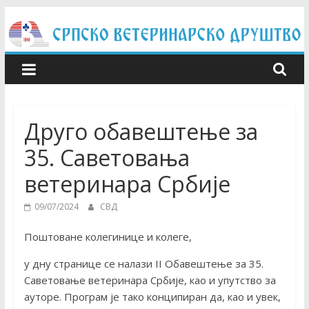
Skip
to
content
Друго обавештење за
35. Саветовања
ветеринара Србије
09/07/2024
СВД
Поштоване колегинице и колеге,
у дну странице се налази II Обавештење за 35.
Саветовање ветеринара Србије, као и упутство за
ауторе. Програм је тако конципиран да, као и увек,