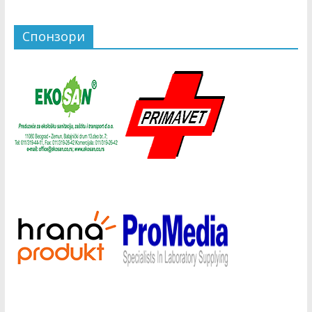
Спонзори