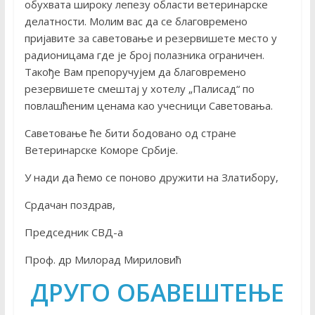
обухвата широку лепезу области ветеринарске
делатности. Молим вас да се благовремено
пријавите за саветовање и резервишете место у
радионицама где је број полазника ограничен.
Такође Вам препоручујем да благовремено
резервишете смештај у хотелу „Палисад“ по
повлашћеним ценама као учесници Саветовања.
Саветовање ће бити бодовано од стране
Ветеринарске Коморе Србије.
У нади да ћемо се поново дружити на Златибору,
Срдачан поздрав,
Председник СВД-а
Проф. др Милорад Мириловић
ДРУГО ОБАВЕШТЕЊЕ