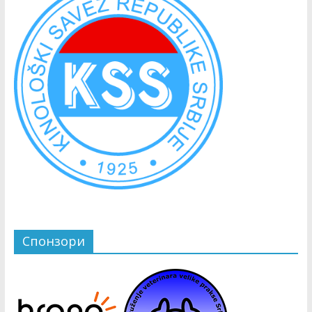
Спонзори