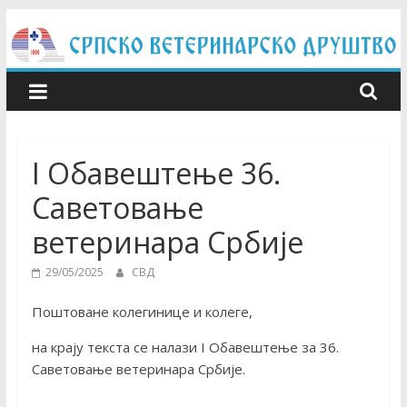
Skip
to
content
I Обавештење 36.
Саветовање
ветеринара Србије
29/05/2025
СВД
Поштоване колегинице и колеге,
на крају текста се налази I Обавештење за 36.
Саветовање ветеринара Србије.