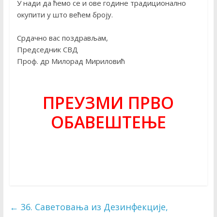
У нади да ћемо се и ове године традиционално
окупити у што већем броју.
Срдачно вас поздрављам,
Председник СВД
Проф. др Милорад Мириловић
ПРЕУЗМИ ПРВО
ОБАВЕШТЕЊЕ
←
36. Саветовања из Дезинфекције,