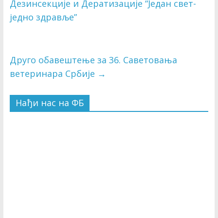
Дезинсекције и Дератизације “Један свет-
једно здравље”
Друго обавештење за 36. Саветовања
ветеринара Србије
→
Нађи нас на ФБ