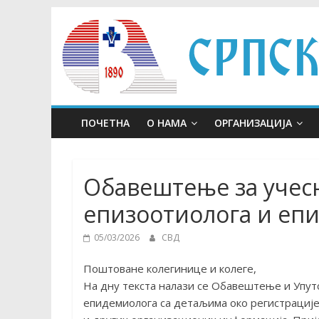
Skip
to
content
ПОЧЕТНА
О НАМА
ОРГАНИЗАЦИЈА
Обавештење за учесн
епизоотиолога и еп
05/03/2026
СВД
Поштоване колегинице и колеге,
На дну текста налази се Обавештење и Упутс
епидемиолога са детаљима око регистрације