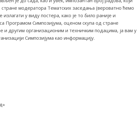
љен је до сада, као и увек, импозантан број радова, који
д стране модератора Тематских заседања (вероватно ћемо
е излагати у виду постера, како је то било раније и
са Програмом Симпозијума, оценом скупа од стране
е и другим организационим и техничким подацима, ја вам у
анизацији Симпозијума као информацију.
д»