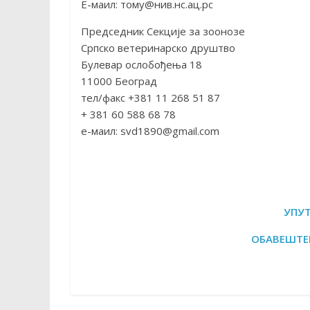
Е-маил: томy@нив.нс.ац.рс
Председник Секције за зоонозе
Српско ветеринарско друштво
Булевар ослобођења 18
11000 Београд
тел/факс +381 11 268 51 87
+ 381 60 588 68 78
е-маил:
svd1890@gmail.com
УПУТ
ОБАВЕШТЕЊ