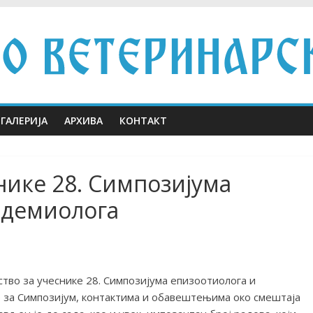
ГАЛЕРИЈА
АРХИВА
КОНТАКТ
ике 28. Симпозијума
идемиолога
тво за учеснике 28. Симпозијума епизоотиолога и
 за Симпозијум, контактима и обавештењима око смештаја