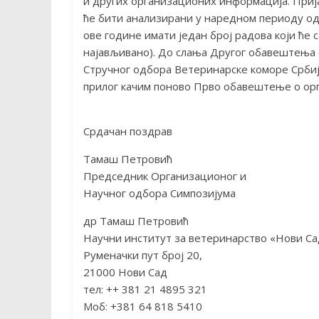
и других организационих информација. Пријав
ће бити анализирани у наредном периоду о
ове године имати један број радова који ће с
најављивано). До слања Другог обавештења 
Стручног одбора Ветеринарске коморе Србиј
прилог качим поново Прво обавештење о орг
Срдачан поздрав
Тамаш Петровић
Председник Организационог и
Научног одбора Симпозијума
др Тамаш Петровић
Научни институт за ветеринарство «Нови Са
Руменачки пут број 20,
21000 Нови Сад
тел: ++ 381 21 4895 321
Моб: +381 64 818 5410