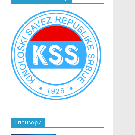
Спонзори