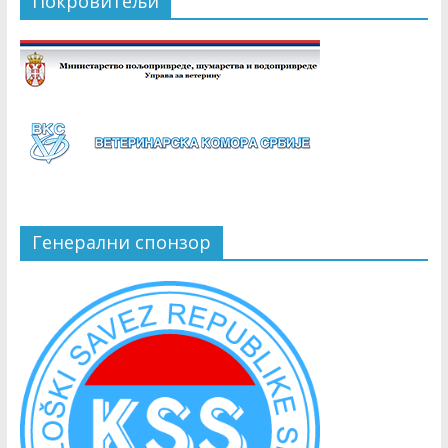
Покровитељи
Генерални спонзор