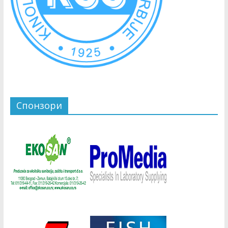
Спонзори