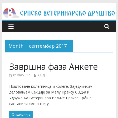
Skip
to
content
Month:
септембар 2017
Завршна фаза Анкете
01/09/2017
СВД
Поштоване колегинице и колеге, Заједничким
деловањем Секције за Малу Праксу СВД-а и
Удружења Ветеринара Велике Праксе Србије
саставили смо анкету
Опширније