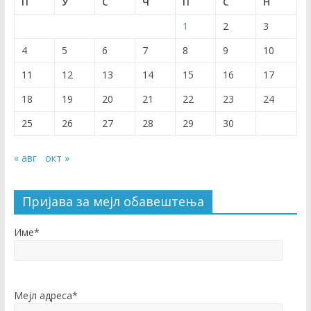
П
У
С
Ч
П
С
Н
1
2
3
4
5
6
7
8
9
10
11
12
13
14
15
16
17
18
19
20
21
22
23
24
25
26
27
28
29
30
« авг
окт »
Пријава за мејл обавештења
Име*
Мејл адреса*