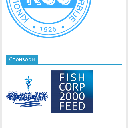
Спонзори