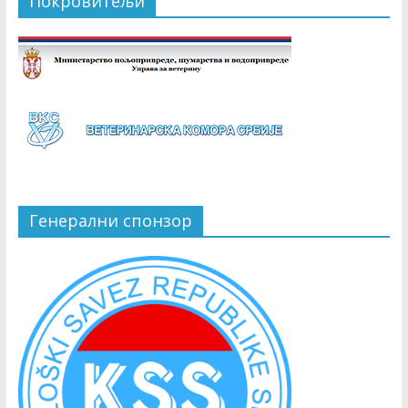
Покровитељи
Генерални спонзор