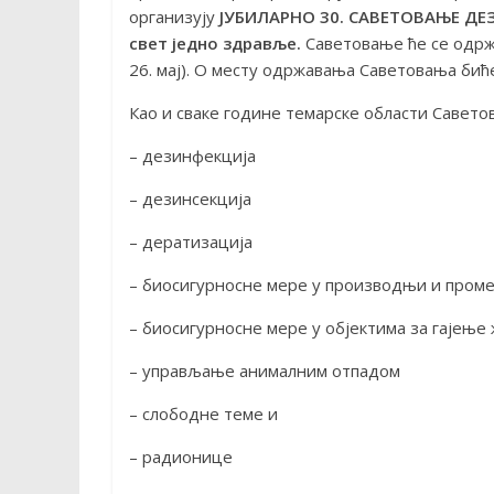
организују
ЈУБИЛАРНО 30. САВЕТОВАЊЕ ДЕЗ
свет једно здравље.
Саветовање ће се одрж
26. мај). О месту одржавања Саветовања бић
Као и сваке године темарске области Савето
– дезинфекција
– дезинсекција
– дератизација
– биосигурносне мере у производњи и проме
– биосигурносне мере у објектима за гајењ
– управљање анималним отпадом
– слободне теме и
– радионицe