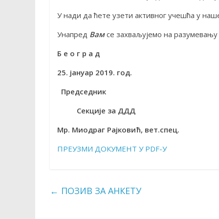
У нади да ћете узети активног учешћа у на
Унапред
Вам
се захваљујемо на разумевању
Б е о г р а д
25. јануар 2019. год.
Председник Пред
Секције за ДДД
Српског ве
Мр. Миодраг Рајковић, вет.спе
ПРЕУЗМИ ДОКУМЕНТ У PDF-У
←
ПОЗИВ ЗА АНКЕТУ