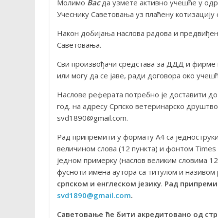
Молимо
Вас
да узмете активно учешће у од
Учеснику Саветовања уз плаћену котизацију 
Након добијања наслова радова и предвиђе
Саветовања.
Сви произвођачи средстава за ДДД и фирме 
или могу да се јаве, ради договора око учеш
Наслове реферата потребно је доставити до 0
год. на адресу Српско ветеринарско друштво
svd1890@gmail.com
.
Рад припремити у формату А4 са једнострук
величином слова (12 пункта) и фонтом Times
једном примерку (наслов великим словима 12 
фусноти имена аутора са титулом и називом
српском и енглеском језику
.
Рад припреми
svd1890@gmail.com
.
Саветовање ће бити акредитовано од стр