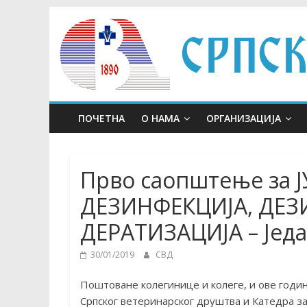
Skip
to
content
ПОЧЕТНА
О НАМА
ОРГАНИЗАЦИЈА
Прво саопштење за 
ДЕЗИНФЕКЦИЈА, ДЕЗ
ДЕРАТИЗАЦИЈА – Једа
30/01/2019
СВД
Поштоване колегинице и колеге, и ове годин
Српског ветеринарског друштва и Катедра з