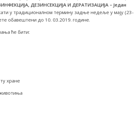
ИНФЕКЦИЈА, ДЕЗИНСЕКЦИЈА И ДЕРАТИЗАЦИЈА – Један
ати у традиционалном термину задње недеље у мају (23-
ете обавештени до 10. 03.2019. године.
вања ће бити:
ту хране
е животиња