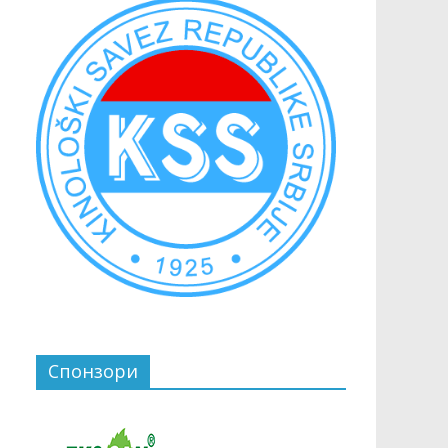
Спонзори