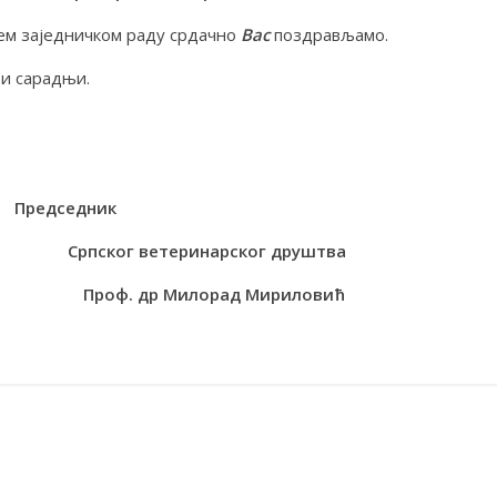
шем заједничком раду срдачно
Вас
поздрављамо.
 и сарадњи.
седник
теринарског друштва
ц. Проф. др Милорад Мириловић