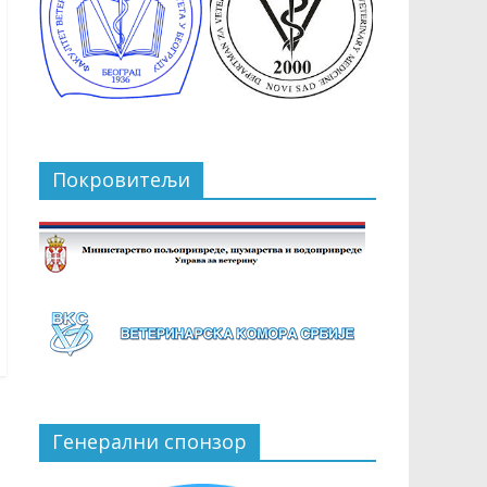
Покровитељи
Генерални спонзор