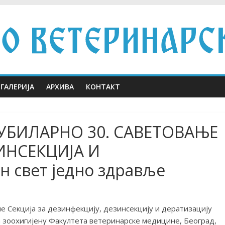
ГАЛЕРИЈА
АРХИВА
КОНТАКТ
ЈУБИЛАРНО 30. САВЕТОВАЊЕ
ИНСЕКЦИЈА И
н свет једно здравље
е Секција за дезинфекцију, дезинсекцију и дератизацију
а зоохигијену Факултeта ветеринарске медицине, Београд,