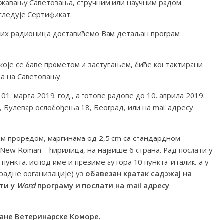
ржавању Саветовања, стручним или научним радом.
следује Сертификат.
них радионица доставићемо Вам детаљан програм
које се баве прометом и заступањем, биће контактирани
ћа на Саветовању.
1. марта 2019. год., а готове радове до 10. aприла 2019.
, Булевар ослобођења 18, Београд, или на mail адресу
им проредом, маргинама од 2,5 cm са стандардном
 New Roman – ћирилица, на највише 6 страна. Рад послати у
пункта, испод име и презиме аутора 10 пункта-италик, а у
 радне организације) уз
обавезан кратак садржај на
ти у
Word
програму и послати на mail адресу
ане Ветеринарске Коморе.