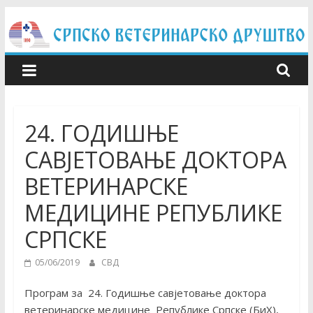
Skip
to
content
24. ГОДИШЊЕ
САВЈЕТОВАЊЕ ДОКТОРА
ВЕТЕРИНАРСКЕ
МЕДИЦИНЕ РЕПУБЛИКЕ
СРПСКЕ
05/06/2019
СВД
Програм за 24. Годишње савјетовање доктора
ветеринарске медицине Републике Српске (БиХ),