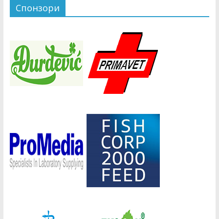
Спонзори