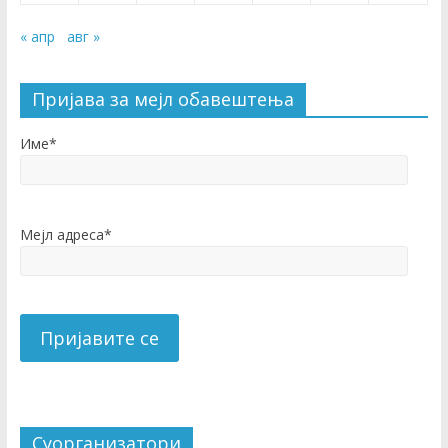
« апр
авг »
Пријава за мејл обавештења
Име*
Мејл адреса*
Суорганизатори