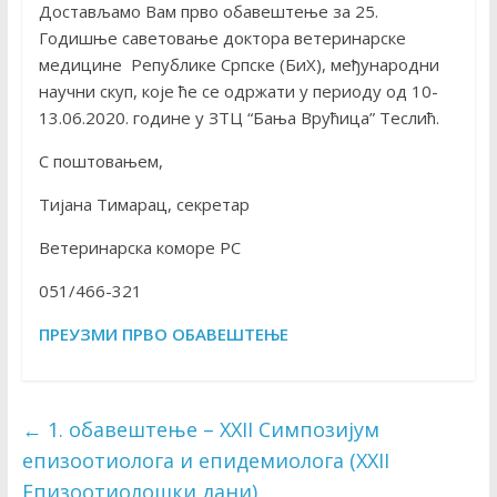
Достављамо Вам прво обавештење за 25.
Годишње саветовање доктора ветеринарске
медицине Републике Српске (БиХ), међународни
научни скуп, које ће се одржати у периоду од 10-
13.06.2020. године у ЗТЦ “Бања Врућица” Теслић.
С поштовањем,
Тијана Тимарац, секретар
Ветеринарска коморе РС
051/466-321
ПРЕУЗМИ ПРВО ОБАВЕШТЕЊЕ
←
1. обавештење – XXII Симпозијум
епизоотиолога и епидемиолога (XXII
Епизоотиолошки дани)