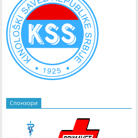
Спонзори