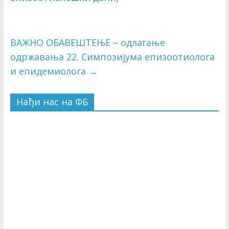
ВАЖНО ОБАВЕШТЕЊЕ – одлагање
одржавања 22. Симпозијума епизоотиолога
и епидемиолога
→
Нађи нас на ФБ