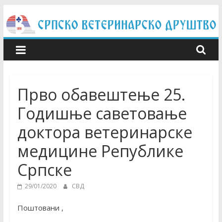
Skip
to
content
Прво обавештење 25.
Годишње саветовање
доктора ветеринарске
медицине Републике
Српске
29/01/2020
СВД
Поштовани ,