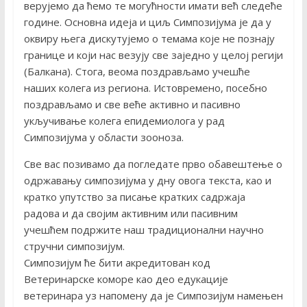
верујемо да ћемо те могућности имати већ следеће
године. Основна идеја и циљ Симпозијума је да у
оквиру њега дискутујемо о темама које не познају
границе и који нас везују све заједно у целој регији
(Балкана). Стога, веома поздрављамо учешће
наших колега из региона. Истовремено, посебно
поздрављамо и све веће активно и пасивно
укључивање колега епидемиолога у рад
Симпозијума у области зооноза.
Све вас позивамо да погледате прво обавештење о
одржавању симпозијума у дну овога текста, као и
кратко упутство за писање кратких садржаја
радова и да својим активним или пасивним
учешћем подржите наш традиционални научно
стручни симпозијум.
Симпозијум ће бити акредитован код
Ветеринарске коморе као део едукације
ветеринара уз напомену да је Симпозијум намењен