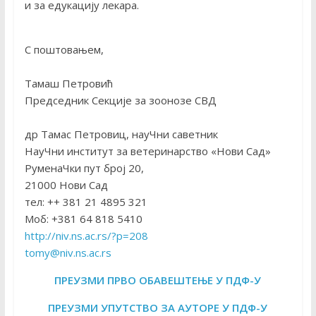
и за едукацију лекара.
С поштовањем,
Тамаш Петровић
Председник Секције за зоонозе СВД
др Тамас Петровиц, науЧни саветник
НауЧни институт за ветеринарство «Нови Сад»
РуменаЧки пут број 20,
21000 Нови Сад
тел: ++ 381 21 4895 321
Моб: +381 64 818 5410
http://niv.ns.ac.rs/?p=208
tomy@niv.ns.ac.rs
ПРЕУЗМИ ПРВО ОБАВЕШТЕЊЕ У ПДФ-У
ПРЕУЗМИ УПУТСТВО ЗА АУТОРЕ У ПДФ-У