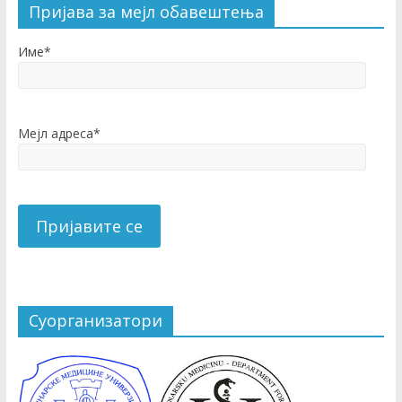
Пријава за мејл обавештења
Име*
Мејл адреса*
Суорганизатори