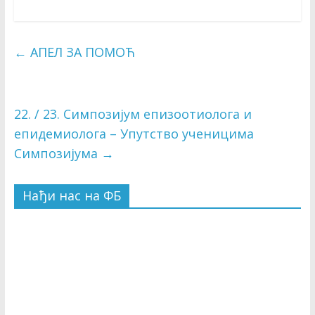
←
АПЕЛ ЗА ПОМОЋ
22. / 23. Симпозијум епизоотиолога и
епидемиолога – Упутство ученицима
Симпозијума
→
Нађи нас на ФБ