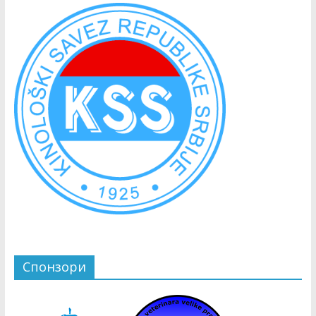
Спонзори