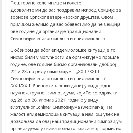
Поштоване колегинице и колеге,
Дозволите ми да вас поздравим испред Секције за
зоонозе Српског ветеринарског друштва. Овом
приликом желимо да вас обавестимо да ће Секција
ове године да организује традиционални
Симпозијум епизоотиолога и епидемиолога.
С обзиром да због епидемиолошке ситуације то
нисмо били у могућности да организујемо прошле
године, ове године бисмо организовали двоброј
22. и 23. по реду симпозијум – „XXII /XXIII
Симпозијум епизоотиолога и епидемиолога“
(XXII/XXIII Епизоотиолошки дани) у виду једног
научно-стручног симпозијума, који ће се одржати
од 26. до 28. априла 2021. године у виду
виртуелног „online“ Симпозијума (webinar-а). На
жалост епидемиолошка ситуација нам још увек не
дозвољава да овај наш традиционални симпозијум
организујемо у свима познатој класичној форми, но