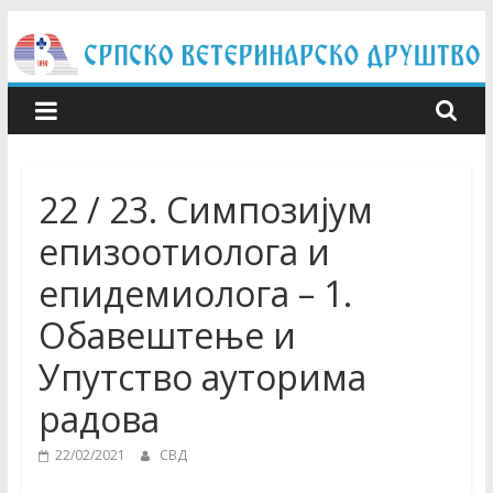
Skip
to
content
22 / 23. Симпозијум
епизоотиолога и
епидемиолога – 1.
Обавештење и
Упутство ауторима
радова
22/02/2021
СВД