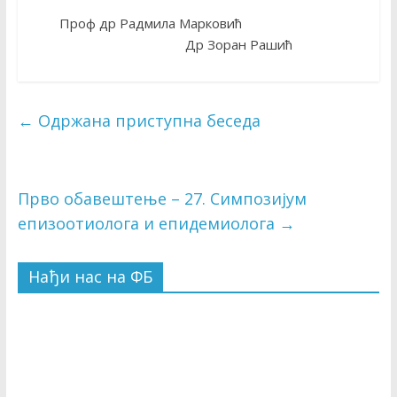
Проф др Радмила Марковић
Др Зоран Рашић
←
Одржана приступна беседа
Прво обавештење – 27. Симпозијум
епизоотиолога и епидемиолога
→
Нађи нас на ФБ