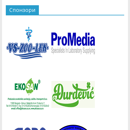
Спонзори