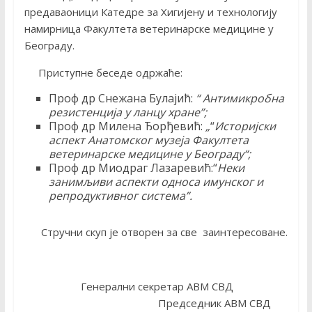
предаваоници Катедре за Хигијену и технологију
намирница Факултета ветеринарске медицине у
Београду.
Приступне беседе одржаће:
Проф др Снежана Булајић:
“
Антимикробна
резистенција у ланцу хране
”
;
Проф др Милена Ђорђевић:
„
“
Историјски
аспект Анатомског музеја Факултета
ветеринарске медицине у Београду
“
;
Проф др Миодраг Лазаревић:“
Неки
занимљиви аспекти односа имунског и
репродуктивног система”.
Стручни скуп је отворен за све заинтересоване.
Генерални секретар АВМ СВД
Председник АВМ СВД