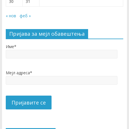
30
31
« нов
феб »
Пријава за мејл обавештења
Име*
Мејл адреса*