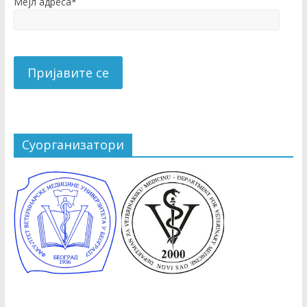
Мејл адреса*
Суорганизатори