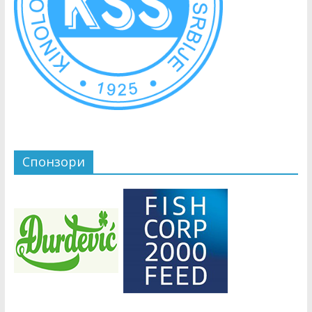
Спонзори