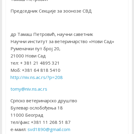
Председник Секције за зоонозе СВД
др Тамаш Петровић, научни саветник
Научни институт за ветеринарство «Нови Сад»
Руменачки пут број 20,
21000 Нови Сад
тел: + 381 21 4895 321
Моб: +381 64 818 5410
http://niv.ns.ac.rs/?p=208
tomy@niv.ns.ac.rs
Српско ветеринарско друштво
Булевар ослобођења 18
11000 Београд
тел/факс +381 11 268 51 87
е-маил:
svd1890@gmail.com