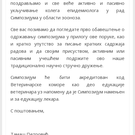
поздрављамо и све веће активно и пасивно
укључивање колега епидемиолога у рад
Симпозијума у области зооноза.
Све вас позивамо да погледате прво обавештење о
одржавању симпозијума у прилогу ове поруке, као
и кратко упутство за писање кратких садржаја
радова и да својим присуством, активним или
пасивним учешћем подржите ово наше
традиционално научно стручно дружење.
Симпозијум ће бити акредитован код
Ветеринарске коморе као део едукације
ветеринара уз напомену да је Симпозијум намењен
и за едукацију лекара.
С поштовањем,
Тамаш Петровић