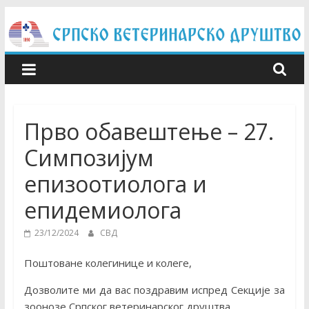
Skip
to
content
Прво обавештење – 27.
Симпозијум
епизоотиолога и
епидемиолога
23/12/2024
СВД
Поштоване колегинице и колеге,
Дозволите ми да вас поздравим испред Секције за
зоонозе Српског ветеринарског друштва.