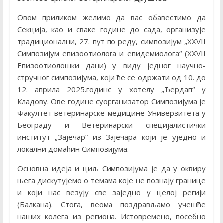
Овом приликом желимо да вас обавестимо да
Секција, као и сваке године до сада, организује
традиционални, 27. пут по реду, симпозијум „XXVII
Симпозијум епизоотиолога и епидемиолога“ (XXVII
Епизоотиолошки дани) у виду једног научно-
стручног симпозијума, који ће се одржати од 10. до
12. априла 2025.године у хотелу „Ђердап“ у
Кладову. Ове године суорганизатор Симпозијума је
Факултет ветеринарске медицине Универзитета у
Београду и Ветеринарски специјалистички
институт „Зајечар“ из Зајечара који је уједно и
локални домаћин Симпозијума.
Основна идеја и циљ Симпозијума је да у оквиру
њега дискутујемо о темама које не познају границе
и који нас везују све заједно у целој регији
(Балкана). Стога, веома поздрављамо учешће
наших колега из региона. Истовремено, посебно