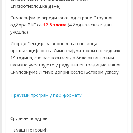
Епизоотиолошке дане).
Симпозијум је акредитован од стране Стручног
одбора ВКС са
12 бодова
(4 бода за сваки дан
учешћа).
Испред Секције за зоонозе као носиоца
организације овога Симпозијума током последњих
19 година, све вас позивам да било активно или
пасивно учествујете у раду нашег традиционалног
Симпозијума и тиме допринесете његовом успеху.
Преузми програм у пдф формату
Срдачан поздрав
Тамаш Петровић