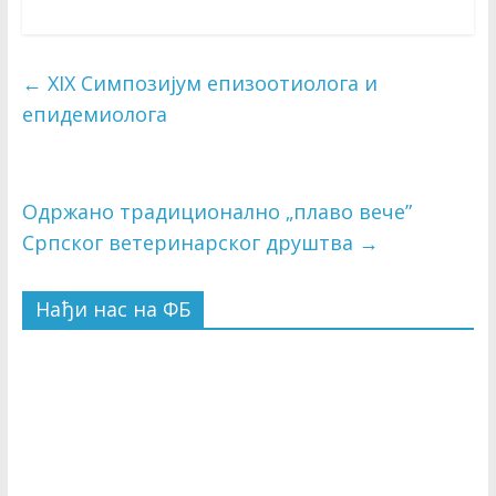
←
XIX Симпозијум епизоотиолога и
епидемиолога
Одржано традиционално „плаво вече”
Српског ветеринарског друштва
→
Нађи нас на ФБ