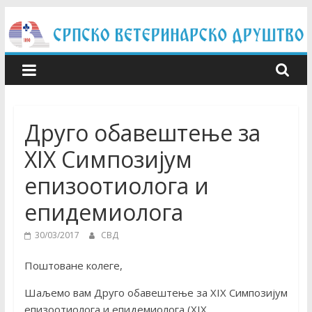
Skip
to
content
Друго обавештење за
XIX Симпозијум
епизоотиолога и
епидемиолога
30/03/2017
СВД
Поштоване колеге,
Шаљемо вам Друго обавештење за XIX Симпозијум
епизоотиолога и епидемиолога (XIX