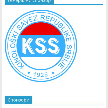
Генерални спонзор
Спонзори