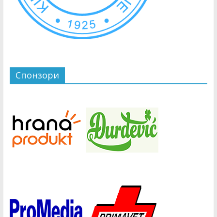
Спонзори