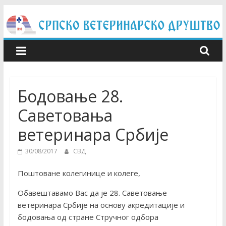
Skip
to
content
Бодовање 28.
Саветовања
ветеринара Србије
30/08/2017
СВД
Поштоване колегинице и колеге,
Обавештавамо Вас да је 28. Саветовање
ветеринара Србије на основу акредитације и
бодовања од стране Стручног одбора