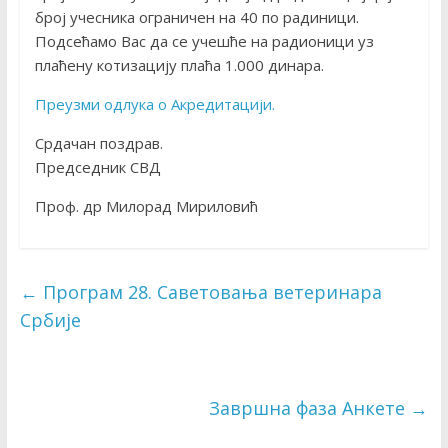
број учесника ограничен на 40 по радиници.
Подсећамо Вас да се учешће на радионици уз
плаћену котизацију плаћа 1.000 динара.
Преузми одлука о Акредитацији.
Срдачан поздрав.
Председник СВД
Проф. др Милорад Мириловић
←
Програм 28. Саветовања ветеринара
Србије
Завршна фаза Анкете
→