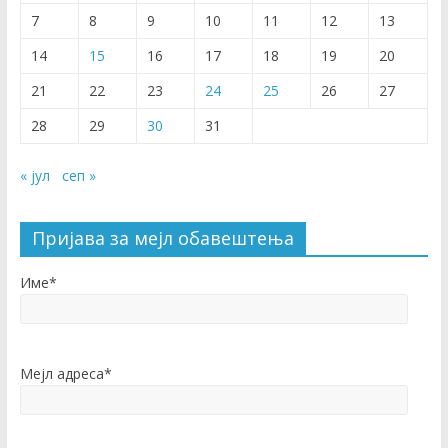
7
8
9
10
11
12
13
14
15
16
17
18
19
20
21
22
23
24
25
26
27
28
29
30
31
« јул
сеп »
Пријава за мејл обавештења
Име*
Мејл адреса*