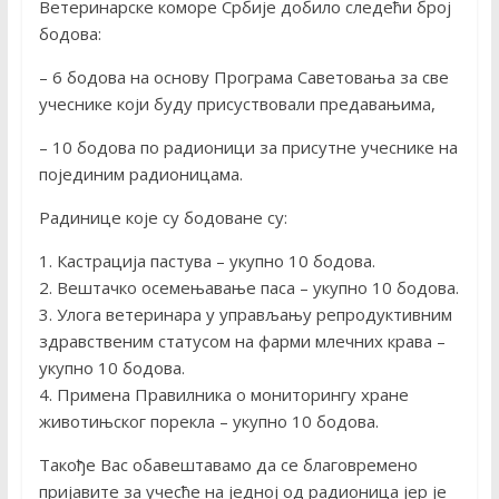
Ветеринарске коморе Србије добило следећи број
бодова:
– 6 бодова на основу Програма Саветовања за све
учеснике који буду присуствовали предавањима,
– 10 бодова по радионици за присутне учеснике на
појединим радионицама.
Радинице које су бодоване су:
1. Кастрација пастува – укупно 10 бодова.
2. Вештачко осемењавање паса – укупно 10 бодова.
3. Улога ветеринара у управљању репродуктивним
здравственим статусом на фарми млечних крава –
укупно 10 бодова.
4. Примена Правилника о мониторингу хране
животињског порекла – укупно 10 бодова.
Такође Вас обавештавамо да се благовремено
пријавите за учесће на једној од радионица јер је