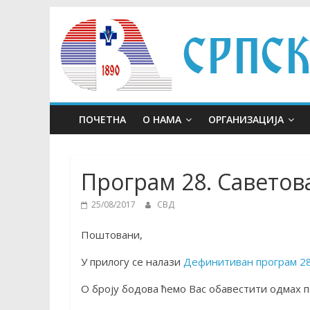
Skip
to
content
ПОЧЕТНА
О НАМА
ОРГАНИЗАЦИЈА
Програм 28. Саветов
25/08/2017
СВД
Поштовани,
У прилогу се налази
Дефинитиван програм 28
О броју бодова ћемо Вас обавестити одмах 