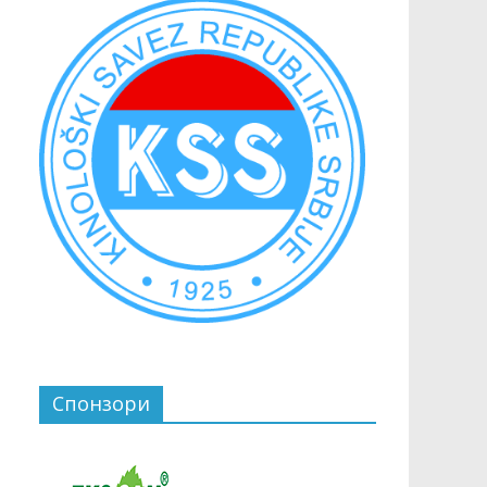
Спонзори