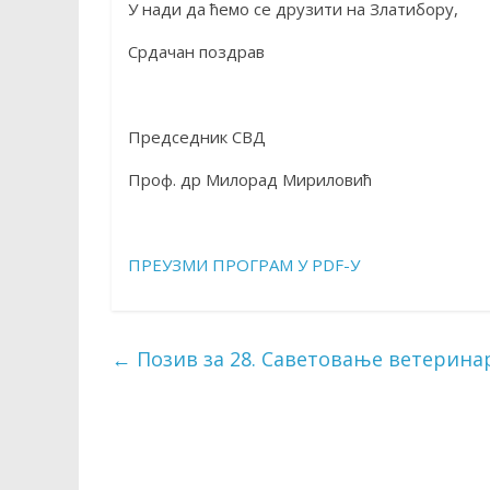
У нади да ћемо се друзити на Златибору,
Срдачан поздрав
Председник СВД
Проф. др Милорад Мириловић
ПРЕУЗМИ ПРОГРАМ У PDF-У
←
Позив за 28. Саветовање ветерина