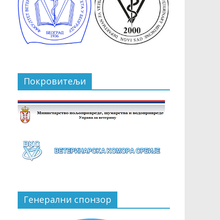
Покровитељи
Генерални спонзор